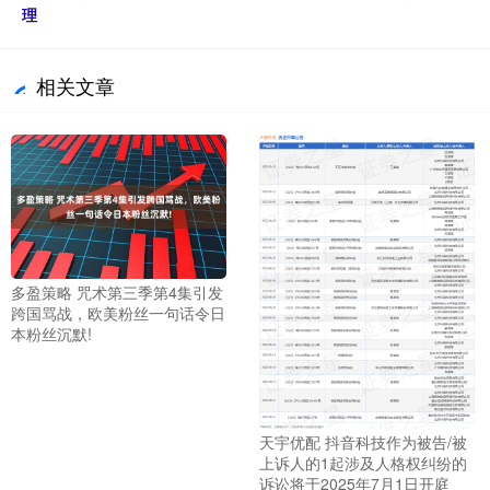
理
相关文章
多盈策略 咒术第三季第4集引发
跨国骂战，欧美粉丝一句话令日
本粉丝沉默!
天宇优配 抖音科技作为被告/被
上诉人的1起涉及人格权纠纷的
诉讼将于2025年7月1日开庭