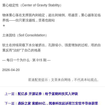
重心稳定性（Center of Gravity Stability）
物体重心落在支撑面内则稳定，超出则倾倒。塔越歪，重心越靠近临
界线——但只要没越线，歪着也能站
🔹
土体固结（Soil Consolidation）
软土在持续荷载下水分被挤出、孔隙缩小、强度增加的过程。塔的自
重反而"治好"了自己的地基
— 每日一个为什么 · 第 015 期 —
2026-04-20
星速配资提示：文章来自网络，不代表本站观点。
上一篇：
配亿多 开源证券：给予蓝晓科技买入评级
下一篇：
鼎际之家 索赔80亿，闻泰科技起诉荷兰安世半导体获受