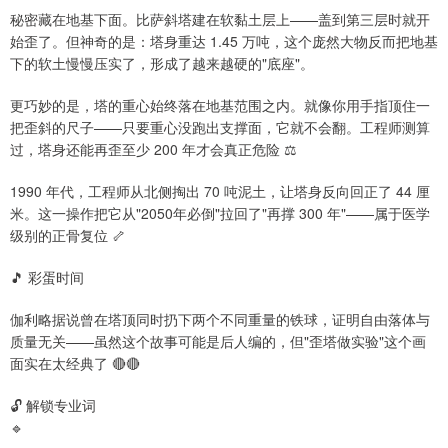
秘密藏在地基下面。比萨斜塔建在软黏土层上——盖到第三层时就开
始歪了。但神奇的是：塔身重达 1.45 万吨，这个庞然大物反而把地基
下的软土慢慢压实了，形成了越来越硬的"底座"。
更巧妙的是，塔的重心始终落在地基范围之内。就像你用手指顶住一
把歪斜的尺子——只要重心没跑出支撑面，它就不会翻。工程师测算
过，塔身还能再歪至少 200 年才会真正危险 ⚖️
1990 年代，工程师从北侧掏出 70 吨泥土，让塔身反向回正了 44 厘
米。这一操作把它从"2050年必倒"拉回了"再撑 300 年"——属于医学
级别的正骨复位 🦴
🎵 彩蛋时间
伽利略据说曾在塔顶同时扔下两个不同重量的铁球，证明自由落体与
质量无关——虽然这个故事可能是后人编的，但"歪塔做实验"这个画
面实在太经典了 🔴🔴
🔓 解锁专业词
🔹